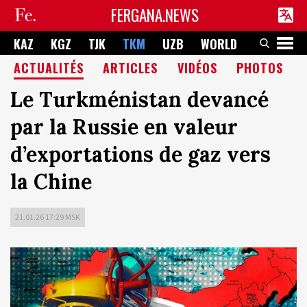
FERGANA.NEWS
KAZ
KGZ
TJK
TKM
UZB
WORLD
ACTUALITÉS
ARTICLES
VIDÉOS
PHOTOS
Le Turkménistan devancé
par la Russie en valeur
d’exportations de gaz vers
la Chine
21.01.26 17:29 MSK