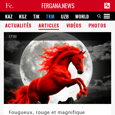
FERGANA.NEWS
KAZ
KGZ
TJK
TKM
UZB
WORLD
ACTUALITÉS
ARTICLES
VIDÉOS
PHOTOS
17.02
Fougueux, rouge et magnifique